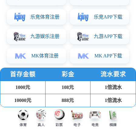
好博（中国）体育官方网站三重安
全护盾系统
从身份验证到平台架构，HAOBO SPORTS构建多层防线，
强化整体安全韧性。
用户层安全
通过设备识别与行为监
控，有效防止账户异常
访问。