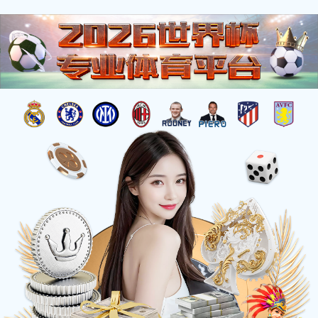
注册入口
好博（中国）体育官方网站
· 体育观看更便捷
连接你的赛事视野，打造球迷专属的数字主场。
好博（中
国）体育官方网站网页版
提供多终端支持、高清视频、 实
时比分与赛事推荐，让你随时随地畅享体育内容。
网页端入口