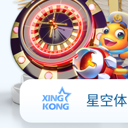
心倍增。
竞争格局与潜在
要成为足坛第一人，贝林厄姆
杯冠军头衔，在商业价值和竞
间。然而，贝林厄姆的独特之
空间。不过，2026年底之
系，影响他的出场时间。更关
人声望和市场价值可能瞬间
商业价值与长期
除了竞技表现，贝林厄姆的
丝量突破5000万。这种影
球员溢价”时代，各豪门愿为