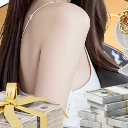
文
温，贝林厄姆的身价在最新一轮评估中突破2亿欧元大关，这位
023年加盟皇家马德里以来，贝林厄姆以惊人的适应能力和领袖
，外界目光聚焦于一个关键问题：在2026年底之前，他能否超
重支撑
风。在2023-24赛季，他代表皇马在各项赛事中攻入23球并
能为球队提供进球火力，又能在中场掌控节奏的全能表现，让他的
现代足球中其他高价球员相比，贝林厄姆的优势在于他的年龄和
着他的职业生涯还有至少十年的巅峰期。此外，他在英格兰国家
关键进球和助攻，帮助三狮军团闯入四强。这种在大赛中抗压的能