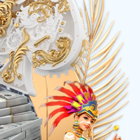
年仅21岁的英格兰中场成为全
气质迅速征服伯纳乌，他的市
越姆巴佩和哈兰德，正式加冕
送出12次助攻，帮助球队赢得
身价在短短一年内从1.2亿
成长潜力——在21岁时便展现
队的核心角色也为身价背书：
力，让俱乐部和赞助商对他信