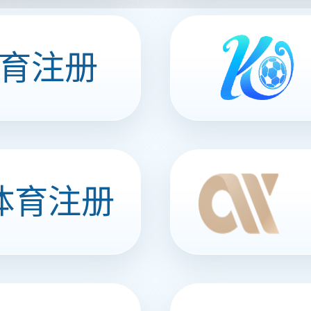
果他能在2026年底前再赢得一座欧冠奖杯，并保持数据稳定输
已改写了足坛身价排行榜的格局。他的天赋、机遇和市场环境，
一人，取决于他能否在关键赛事中持续高光，同时避免重大伤病。
是他传奇故事的开篇。
万…